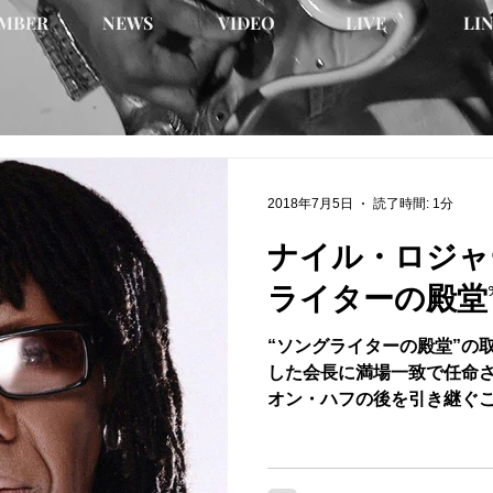
MBER
NEWS
VIDEO
LIVE
LI
2018年7月5日
読了時間: 1分
ナイル・ロジャ
ライターの殿堂
“ソングライターの殿堂”の
した会長に満場一致で任命
オン・ハフの後を引き継ぐこ
udiscovermusic.jp