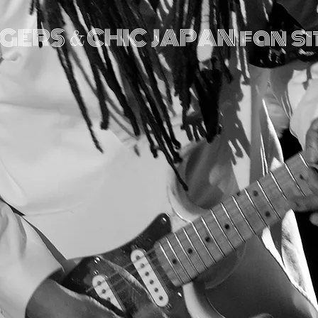
DGERS
CHIC
JAPAN fan si
&