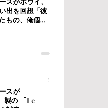
ースがボウイ、
い出を回想「彼
たもの、俺個人
特別」
ースが
）製の 「Le