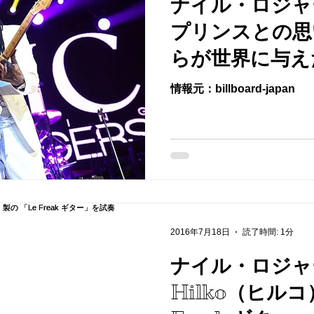
ナイル・ロジャ
プリンスとの思
らが世界に与え
にくれたものは
情報元：billboard-japan
2016年7月18日
読了時間: 1分
ナイル・ロジャ
Hilko（ヒルコ