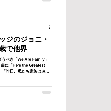
ッジのジョニ・
歳で他界
べき「We Are Family」
e's the Greatest
など。 「昨日、私たち家族は凍り
のご報告をしなければなりま
...