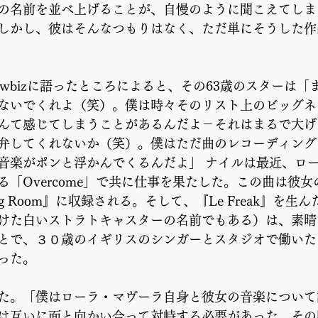
の名前を並べ上げることが、自慢のように聞こえてしま
しかし、彼はそんなつもりはなく、ただ単にそうした作
 
howbizに語ったところによると、その63歳のスターは
ないでくれよ（笑）。僕は時々そのリスト上のビッグネ
んて感じてしまうことがあるんだよ－それはまるで大げ
弁してくれないか（笑）。僕はただ曲のレコーディング
音楽がポンと浮かんでくるんだよ」 ナイルは最近、ロ
「Overcome」で共に仕事を果たした。この曲は彼女
ming Room』に収録される。そして、『Le Freak』を
けた白いストラトキャスターの名前でもある）は、素晴
とで、３０歳のイギリスのシンガーとスタジオで働いた
った。 
た。「僕はローラ・マヴーラ自身と彼女の音楽について
は互いに面と向かい合って対峙する必要があった。その