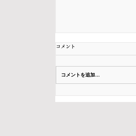
コメント
コメントを追加…
ナイル・ロジャースが“ソン
グライターの殿堂”の会長に
就任