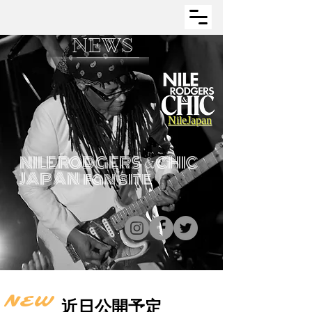
NEWS
NileJapan
NILE RODGERS
CHIC
&
JAPAN fan site
NEW
近日公開予定