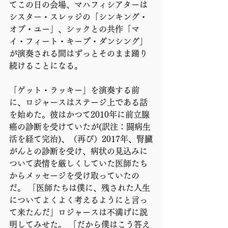
てこの日の会場、マハフィシアターは
シスター・スレッジの「シンキング・
オブ・ユー」、シックとの共作「マ
イ・フィート・キープ・ダンシング」
が演奏される間はずっとそのまま踊り
続けることになる。 
「ゲット・ラッキー」を演奏する前
に、ロジャースはステージ上である話
を始めた。彼はかつて2010年に前立腺
癌の診断を受けていたが(訳注：闘病生
活を経て完治)、（再び）2017年、腎臓
がんとの診断を受け、病状の見込みに
ついて表情を厳しくしていた医師たち
からメッセージを受け取っていたの
だ。 「医師たちは僕に、残された人生
についてよくよく考えるようにと言っ
て来たんだ」ロジャースは不満げに説
明してみせた。 「だから僕はこう答え