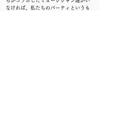
らがコラボしたミュージシャン達がい
なければ、私たちのパーティというも
のはかなり違ったものになっていただ
ろうし、つまならいものになっていた
だろう。
ロジャースは明らかに私たちの時代の
最高な時のためにサウンドトラックを
書き続けてきた。それらの曲たちはい
やなことが起きている間じゅうも、私
たちを救って来てくれた。そしてこの
ことは、疑いようもなく、立ち上がっ
て踊る価値がナイルの音楽にはあると
いうことなのだ。
【セットリスト】
Everybody Dance
Dance, Dance, Dance — Yowsah, 